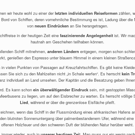
en wir heute wohl zu einer der
letzten individuellen Reiseformen
zählen, w
n Bord von Schiffen, deren vornehmliche Bestimmung es ist, Ladung über die M
von
neuen Eindrücken
an Sie herangetragen.
hiffreise in der heutigen Zeit eine
faszinierende Angelegenheit
ist. Wir ma
hautnah am Geschehen teilhaben können.
rollenden Schiff mitnehmen,
anderen Ländern
entgegen, morgen schon schlende
rkt, genießen den Espresso unter blauem Himmel in einem kleinen Straßenca
 in vielen Punkten von Passagen auf Kreuzfahrtschiffen. Es gibt keine Kleid
ssen Sie sich zu den Mahlzeiten nicht „in Schale werfen“. Es herrscht
kein Tr
anz individuell an Land umsehen. Der Kapitän und die Besatzung geben Ihnen
ord. Es kann schon
ein überwältigender Eindruck
sein, mit gestoppten Masc
eerbusens zu liegen, um auf den Eisbrecher zu warten. Es herrscht völlige S
Lied
, während er über die grenzenlose Eisfläche pfeift.
ichnen, wenn das Schiff in der Flussmündung eines afrikanischen Hafens ank
 den blutroten Sonnenuntergang über palmenbestandenem Ufer, während eine 
offenen Holzfeuer und den schweren Duft der blühenden Natur herüber weht.
 immer wieder, auch in
unserer heutigen Zei
t. Man muss nur ein wenig nach