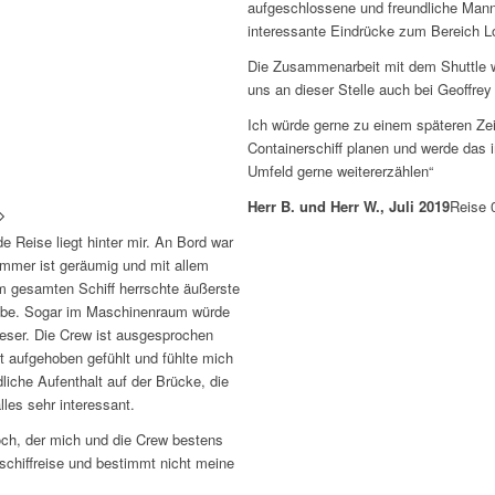
aufgeschlossene und freundliche Mann
interessante Eindrücke zum Bereich 
Die Zusammenarbeit mit dem Shuttle w
uns an dieser Stelle auch bei Geoffrey 
Ich würde gerne zu einem späteren Zei
Containerschiff planen und werde das 
Umfeld gerne weitererzählen“
Herr B. und Herr W., Juli 2019
Reise 
 Reise liegt hinter mir. An Bord war
mer ist geräumig und mit allem
em gesamten Schiff herrschte äußerste
habe. Sogar im Maschinenraum würde
ieser. Die Crew ist ausgesprochen
ut aufgehoben gefühlt und fühlte mich
iche Aufenthalt auf der Brücke, die
les sehr interessant.
ch, der mich und die Crew bestens
schiffreise und bestimmt nicht meine