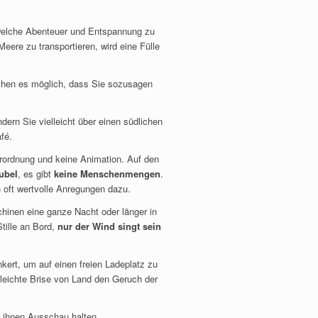
elche Abenteuer und Entspannung zu
eere zu transportieren, wird eine Fülle
chen es möglich, dass Sie sozusagen
rn Sie vielleicht über einen südlichen
fé.
erordnung und keine Animation. Auf den
ubel
, es gibt
keine Menschenmengen
.
 oft wertvolle Anregungen dazu.
hinen eine ganze Nacht oder länger in
tille an Bord,
nur der Wind singt sein
ert, um auf einen freien Ladeplatz zu
leichte Brise von Land den Geruch der
 ihnen Ausschau halten.