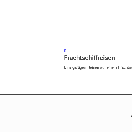
Ladung bunkern, Ladung löschen.
Immer live da
Frachtschiffreisen
Einzigartiges Reisen auf einem Frachtsc