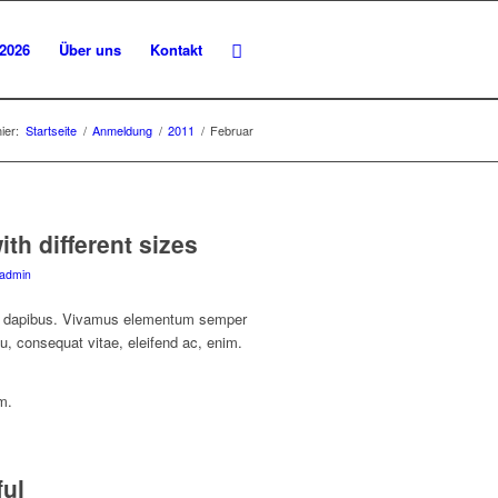
 2026
Über uns
Kontakt
ier:
Startseite
/
Anmeldung
/
2011
/
Februar
th different sizes
admin
Cras dapibus. Vivamus elementum semper
 eu, consequat vitae, eleifend ac, enim.
m.
ful