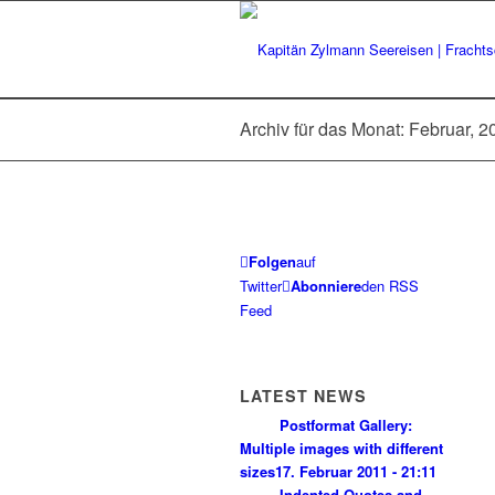
Archiv für das Monat: Februar, 2
Folgen
auf
Twitter
Abonniere
den RSS
Feed
LATEST NEWS
Postformat Gallery:
Multiple images with different
sizes
17. Februar 2011 - 21:11
Indented Quotes and