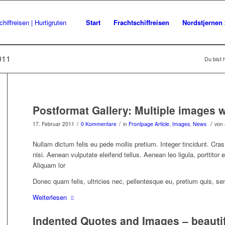
Start
Frachtschiffreisen
Nordstjernen
011
Du bist h
Postformat Gallery: Multiple images wi
/
/
/
17. Februar 2011
0 Kommentare
in
Frontpage Article
,
Images
,
News
von
Nullam dictum felis eu pede mollis pretium. Integer tincidunt. 
nisi. Aenean vulputate eleifend tellus. Aenean leo ligula, porttitor
Aliquam lor
Donec quam felis, ultricies nec, pellentesque eu, pretium quis, se
Weiterlesen
Indented Quotes and Images – beauti