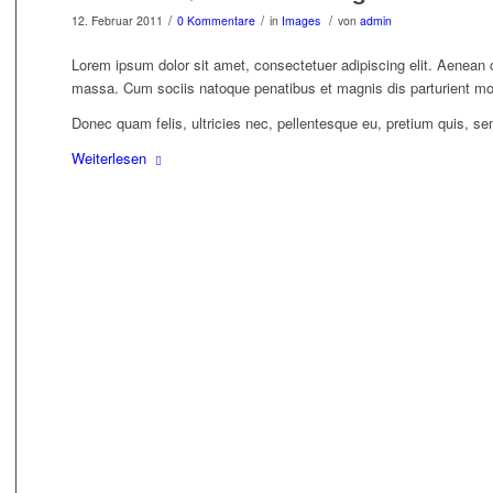
/
/
/
12. Februar 2011
0 Kommentare
in
Images
von
admin
Lorem ipsum dolor sit amet, consectetuer adipiscing elit. Aenean
massa. Cum sociis natoque penatibus et magnis dis parturient mo
Donec quam felis, ultricies nec, pellentesque eu, pretium quis, se
Weiterlesen