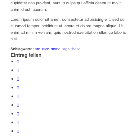
cupidatat non proident, sunt in culpa qui officia deserunt mollit
anim id est laborum.
Lorem ipsum dolor sit amet, consectetur adipisicing elit, sed do
eiusmod tempor incididunt ut labore et dolore magna aliqua. Ut
enim ad minim veniam, quis nostrud exercitation ullamco laboris
nisi
Schlagworte:
are
,
nice
,
some
,
tags
,
these
Eintrag teilen