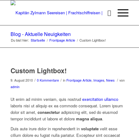
Blog - Aktuelle Neuigkeiten
Du bist hier:
Startseite
/
Frontpage Article
/
Custom Lightbox!
Custom Lightbox!
/
/
/
9. August 2010
0 Kommentare
in
Frontpage Article
,
Images
,
News
von
admin
Ut enim ad minim veniam, quis nostrud
exercitation ullamco
laboris nisi ut aliquip ex ea commodo consequat. Lorem ipsum
dolor sit amet,
consectetur
adipisicing elit, sed do eiusmod
tempor incididunt ut labore et dolore
magna aliqua
.
Duis aute irure dolor in reprehenderit in
voluptate
velit esse
cillum dolore eu fugiat nulla pariatur. Excepteur sint occaecat