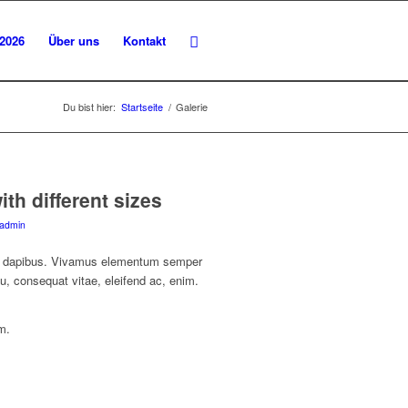
 2026
Über uns
Kontakt
Du bist hier:
Startseite
/
Galerie
th different sizes
admin
Cras dapibus. Vivamus elementum semper
 eu, consequat vitae, eleifend ac, enim.
m.