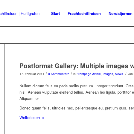
Start
Frachtschiffreisen
Nordstjernen
Postformat Gallery: Multiple images wi
/
/
/
17. Februar 2011
0 Kommentare
in
Frontpage Article
,
Images
,
News
von
Nullam dictum felis eu pede mollis pretium. Integer tincidunt. 
nisi. Aenean vulputate eleifend tellus. Aenean leo ligula, porttitor
Aliquam lor
Donec quam felis, ultricies nec, pellentesque eu, pretium quis, se
Weiterlesen