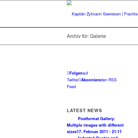
Archiv für: Galerie
Folgen
auf
Twitter
Abonniere
den RSS
Feed
LATEST NEWS
Postformat Gallery:
Multiple images with different
sizes
17. Februar 2011 - 21:11
Indented Quotes and